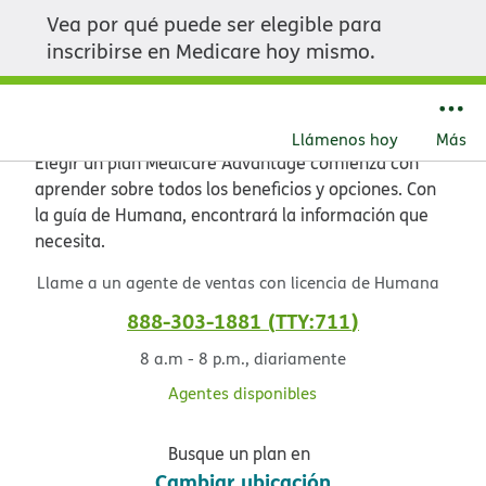
Vea por qué puede ser elegible para
Explore el valor de
inscribirse en Medicare hoy mismo.​​
Medicare Advantage​​
Llámenos hoy​​
Más​​
Elegir un plan Medicare Advantage comienza con
aprender sobre todos los beneficios y opciones. Con
la guía de Humana, encontrará la información que
necesita.​​
Llame a un agente de ventas con licencia de Humana​​
888-303-1881​​
TTY:711​​
8 a.m - 8 p.m., diariamente​​
Agentes disponibles​​
Busque un plan en​​
Cambiar ubicación​​